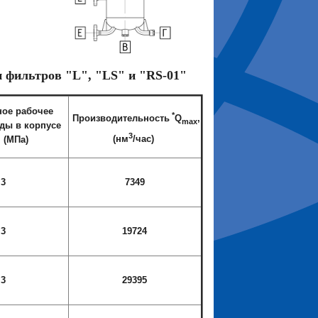
и фильтров "L", "LS" и
"RS-01
"
ое рабочее
*
Производительность
Q
,
max
ды в корпусе
3
(нм
/час)
, (МП
а)
,3
7349
,3
19724
,3
29395