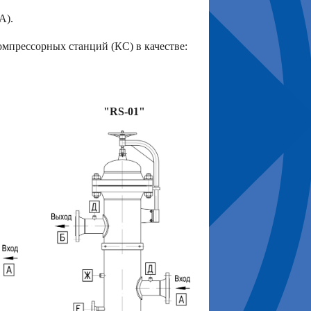
А).
мпрессорных станций (КС) в качестве:
S"
"RS-01"