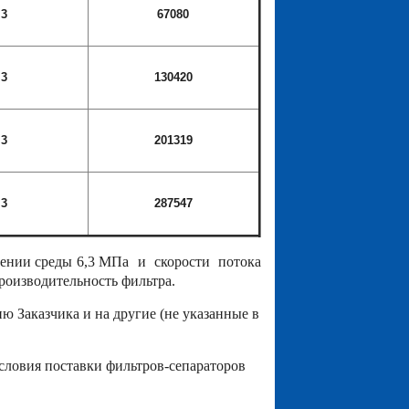
,3
67080
,3
130420
,3
201319
,3
287547
лении среды 6,3 МПа и скорости потока
производительность фильтра.
 Заказчика и на другие (не указанные в
ловия поставки фильтров-сепараторов