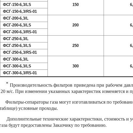
ФСГ-150-
6,3
/LS
150
6
ФСГ-150-
6,3
/
RS-01
ФСГ-200-
6,3
/L
ФСГ-200-
6,3
/LS
200
6
ФСГ-200-
6,3
/
RS-01
ФСГ-250-
6,3
/L
ФСГ-250-
6,3
/LS
250
6
ФСГ-250-
6,3
/
RS-01
ФСГ-300-
6,3
/L
ФСГ-300-
6,3
/LS
300
6
ФСГ-300-
6,3
/
RS-01
*
Производительность фильтров приведена при рабочем дав
20 м/с. При изменении указанных характеристик изменяется и 
Фильтры-сепараторы газа могут изготавливаться по требованию
таблице) условные проходы.
Дополнительные технические характеристики, стоимость и ус
газа будут предоставлены Заказчику по требованию.