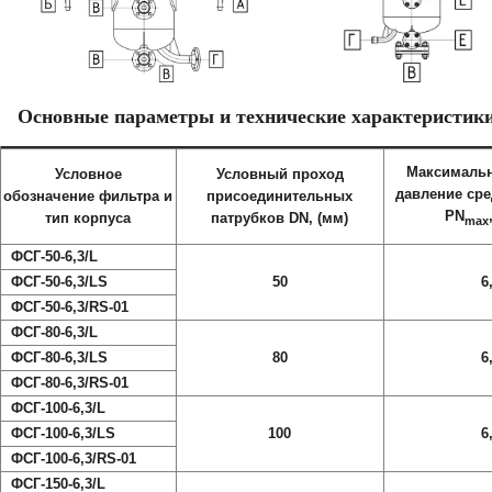
Основные параметры и технические характеристик
Максимальн
Условное
Условный проход
давление сре
обозначение фильтра и
присоединительных
PN
тип корпуса
патрубков DN, (мм)
max
ФСГ-50-6,3/L
ФСГ-50-6,3/LS
50
6
ФСГ-50-6,3/RS-01
ФСГ-80-
6,3
/L
ФСГ-80-
6,3
/LS
80
6
ФСГ-80-
6,3
/
RS-01
ФСГ-100-
6,3
/L
ФСГ-100-
6,3
/LS
100
6
ФСГ-100-
6,3
/
RS-01
ФСГ-150-
6,3
/L